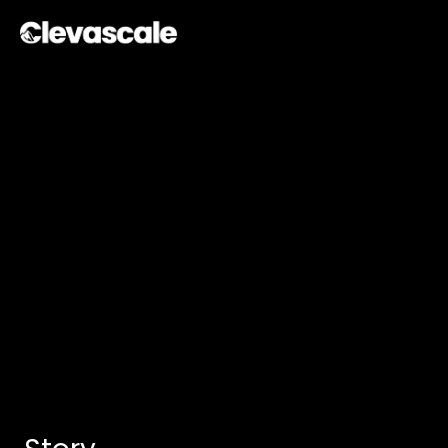
CASE STUDY
GUM Playbrush healthcare
Kunde:
GUM Playbrush
Branche:
Mundhygieneartikel 