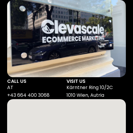
LET'S WORK 
TOGETHER
CALL US
VISIT US
AT 
Kärntner Ring 10/2C
+43 664 400 3068
1010 Wien, Autria