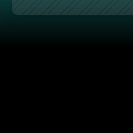
Let's scale 
your brand
on social media!
Profitable Results for Leading Brands.