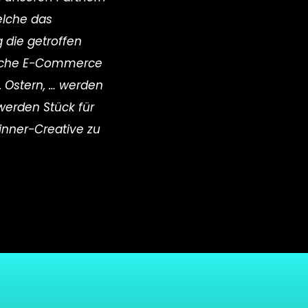
lche das 
die getroffen 
ische E-Commerce 
Ostern, … werden 
erden Stück für 
inner-Creative zu 