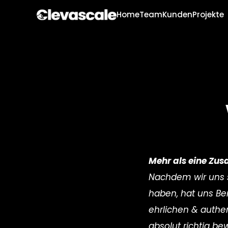
Home
Team
Kunden
Projekte
Mehr als eine Zu
Nachdem wir uns s
haben, hat uns Ber
ehrlichen & authen
absolut richtig be