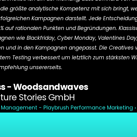
die größte analytische Kompetenz mit sich bringt, we
olgreichen Kampagnen darstellt. Jede Entscheidung 
100% auf rationalen Punkten und Begründungen. Klass
nen wie Blackfriday, Cyber Monday, Valentines Day, 
fen und in den Kampagnen angepasst. Die Creatives w
ertem Testing verbessert um letztlich zum stärksten W
pfehlung unsererseits.
ss - Woodsandwaves
nture Stories GmbH
Management - Playbrush Performance Marketing ›