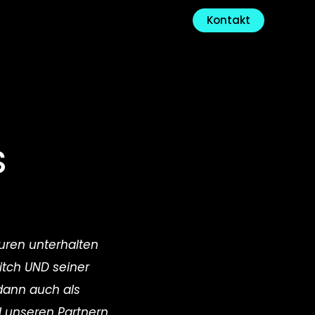
Kontakt
s
ren unterhalten 
itch UND seiner 
dann auch als 
l unseren Partnern 