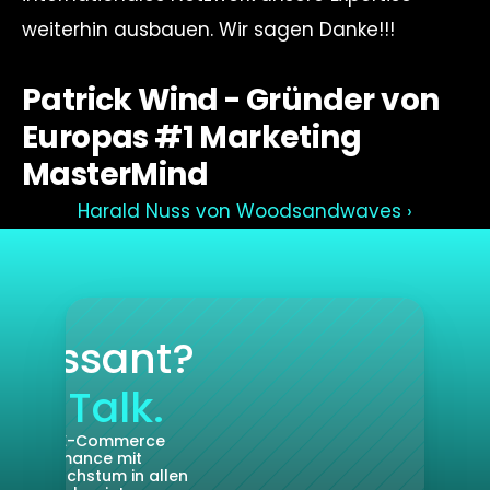
weiterhin ausbauen. Wir sagen Danke!!!
Patrick Wind - Gründer von 
Europas #1 Marketing 
MasterMind
rformance Call
Harald Nuss von Woodsandwaves ›
teressant?
et’s Talk.
 Driven E-Commerce 
randformance mit 
rem Wachstum in allen 